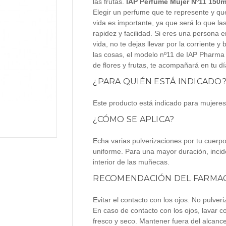
las frutas.
IAP Perfume Mujer Nº11 150m
Elegir un perfume que te represente y q
vida es importante, ya que será lo que la
rapidez y facilidad. Si eres una persona e
vida, no te dejas llevar por la corriente
las cosas, el modelo nº11 de IAP Pharma
de flores y frutas, te acompañará en tu d
¿PARA QUIÉN ESTÁ INDICADO
Este producto está indicado para mujeres
¿CÓMO SE APLICA?
Echa varias pulverizaciones por tu cuerpo
uniforme. Para una mayor duración, incide
interior de las muñecas.
RECOMENDACIÓN DEL FARMAC
Evitar el contacto con los ojos. No pulveri
En caso de contacto con los ojos, lavar 
fresco y seco. Mantener fuera del alcance