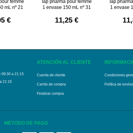
 pour femme
Iap pharma pour femme
Iap pharm
50 mL nº 21
1 envase 150 mL nº 31
1 envase 
95 €
11,25 €
11,
ATENCIÓN AL CLIENTE
INFORMACI
 09:30 a 21:15
Cuenta de cliente
Condiciones gen
a 21:15
Carrito de compra
Política de envío
Finalizar compra
MÉTODO DE PAGO