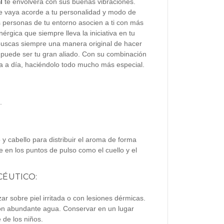
l
te envolverá con sus buenas vibraciones.
ue vaya acorde a tu personalidad y modo de
s personas de tu entorno asocien a ti con más
nérgica que siempre lleva la iniciativa en tu
 y buscas siempre una manera original de hacer
 puede ser tu gran aliado. Con su combinación
ía a día, haciéndolo todo mucho más especial.
?
.
 y cabello para distribuir el aroma de forma
 en los puntos de pulso como el cuello y el
ÉUTICO:
zar sobre piel irritada o con lesiones dérmicas.
con abundante agua. Conservar en un lugar
 de los niños.