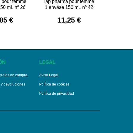
a pour femme
Iap pharma pour femme
150 mL nº 26
1 envase 150 mL nº 42
85 €
11,25 €
ÓN
LEGAL
erales de compra
Aviso Legal
s y devoluciones
Política de cookies
Política de privacidad