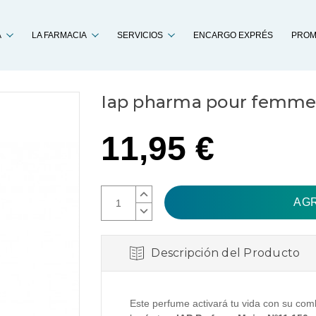
Buscar
A
LA FARMACIA
SERVICIOS
ENCARGO EXPRÉS
PROM
Iap pharma pour femme 1
11,95 €
AUMENTAR
CANTIDAD:
DISMINUIR
CANTIDAD:
Descripción del Producto
Este perfume activará tu vida con su com