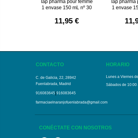
Iap pharma pour femme
Iap pharma
1 envase 150 mL nº 30
1 envase 1
11,95 €
11,
CONTACTO
HORARIO
Lunes a Viernes de
C. de Galicia, 22, 28942
Fuenlabrada, Madrid
Sábados de 10:00 
|
916083645
916083645
farmaciaelnaranjofuenlabrada@gmail.com
CONÉCTATE CON NOSOTROS