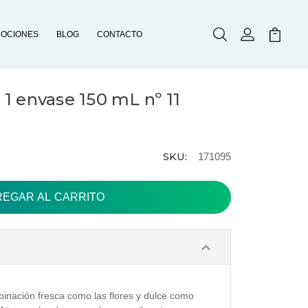
OCIONES
BLOG
CONTACTO
Buscar
Mi Cuenta
Mi Carr
 envase 150 mL nº 11
SKU:
171095
binación fresca como las flores y dulce como