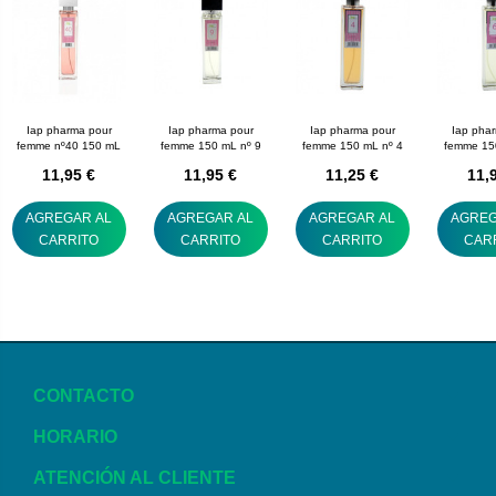
Iap pharma pour
Iap pharma pour
Iap pharma pour
Iap pha
femme nº40 150 mL
femme 150 mL nº 9
femme 150 mL nº 4
femme 15
11,95 €
11,95 €
11,25 €
11,
AGREGAR AL
AGREGAR AL
AGREGAR AL
AGREG
CARRITO
CARRITO
CARRITO
CAR
CONTACTO
HORARIO
ATENCIÓN AL CLIENTE