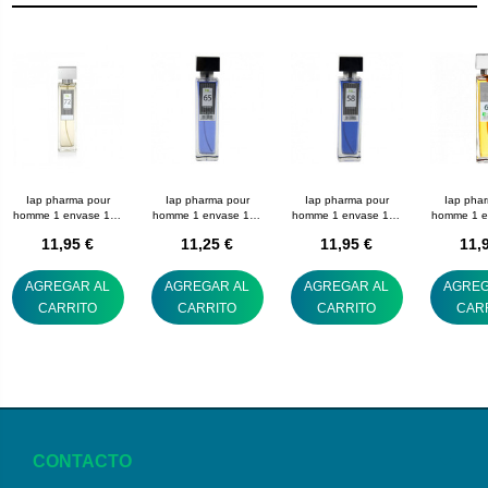
Iap pharma pour
Iap pharma pour
Iap pharma pour
Iap pha
homme 1 envase 150
homme 1 envase 150
homme 1 envase 150
homme 1 e
mL nº 72
mL nº 65
mL nº 58
mL n
11,95 €
11,25 €
11,95 €
11,
AGREGAR AL
AGREGAR AL
AGREGAR AL
AGREG
CARRITO
CARRITO
CARRITO
CAR
CONTACTO