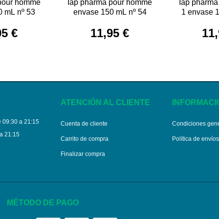
 pour homme
Iap pharma pour homme
Iap pharm
0 mL nº 53
envase 150 mL nº 54
1 envase 
95 €
11,95 €
11,
ATENCIÓN AL CLIENTE
INFORMACI
 09:30 a 21:15
Cuenta de cliente
Condiciones gen
a 21:15
Carrito de compra
Política de envío
Finalizar compra
MÉTODO DE PAGO