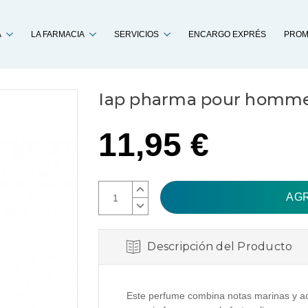
Buscar
A
LA FARMACIA
SERVICIOS
ENCARGO EXPRÉS
PROM
Iap pharma pour homme 
11,95 €
AUMENTAR
CANTIDAD:
DISMINUIR
CANTIDAD:
Descripción del Producto
Este perfume combina notas marinas y ac