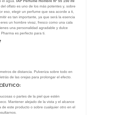
o el agua.
IAP Perfume Hombre Nº 55 150 ml
 del olfato es uno de los más potentes y, sobre
r eso, elegir un perfume que sea acorde a ti,
mitir es tan importante, ya que será la esencia
 eres un hombre vivaz, fresco como una cala
 tienes una personalidad agradable y dulce
 Pharma es perfecto para ti.
?
.
metros de distancia. Pulveriza sobre todo en
trás de las orejas para prolongar el efecto.
CÉUTICO:
mucosas o partes de la piel que estén
eco. Mantener alejado de la vista y el alcance
a de este producto o sobre cualquier otro en el
sultarnos.