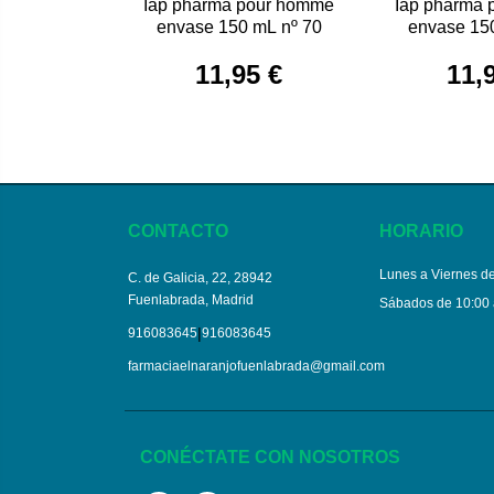
Iap pharma pour homme
Iap pharma
envase 150 mL nº 70
envase 15
11,95 €
11,
CONTACTO
HORARIO
Lunes a Viernes de
C. de Galicia, 22, 28942
Fuenlabrada, Madrid
Sábados de 10:00 
|
916083645
916083645
farmaciaelnaranjofuenlabrada@gmail.com
CONÉCTATE CON NOSOTROS