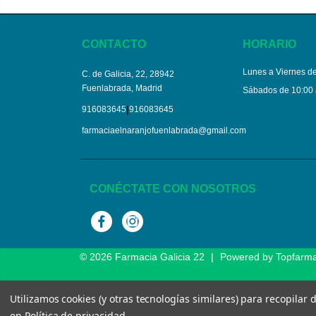
CONTACTO
HORARIO
Lunes a Viernes de
C. de Galicia, 22, 28942
Fuenlabrada, Madrid
Sábados de 10:00 
|
916083645
916083645
farmaciaelnaranjofuenlabrada@gmail.com
CONÉCTATE CON NOSOTROS
Facebook
Instagram
© 2026
Farmacia Galicia 22
|
Powered by
Topfarm
Utilizamos cookies (y otras tecnologías similares) para recopilar
en
Política de privacidad
.