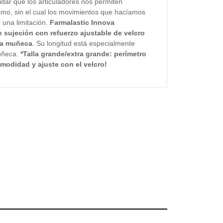
ar que los articuladores nos permiten
smo, sin el cual los movimientos que hacíamos
 una limitación.
Farmalastic Innova
e sujeción con
refuerzo ajustable de velcro
la muñeca
. Su longitud está especialmente
muñeca.
*Talla grande/extra grande: perímetro
modidad y ajuste con el velcro!