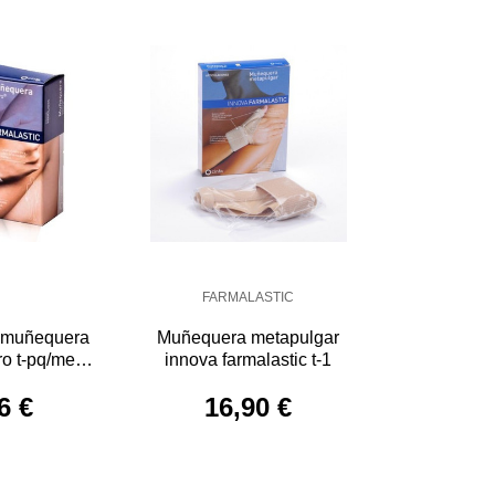
FARMALASTIC
c muñequera
Muñequera metapulgar
ro t-pq/med
innova farmalastic t-1
ei
6 €
16,90 €