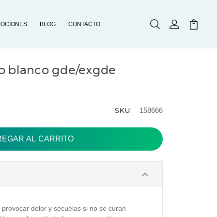
OCIONES
BLOG
CONTACTO
Buscar
Mi Cuenta
Mi Carr
o blanco gde/exgde
SKU:
158666
 provocar dolor y secuelas si no se curan