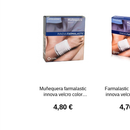
Muñequera farmalastic
Farmalasti
innova velcro color
innova velc
blanco pqña/mediana
b
4,80 €
4,7