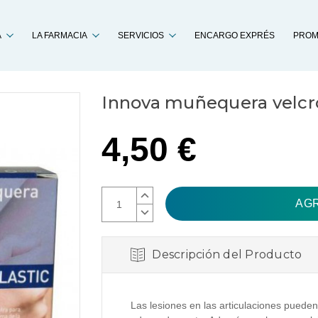
Buscar
A
LA FARMACIA
SERVICIOS
ENCARGO EXPRÉS
PROM
Innova muñequera velcr
4,50 €
AUMENTAR
CANTIDAD:
DISMINUIR
CANTIDAD:
Descripción del Producto
Las lesiones en las articulaciones pueden