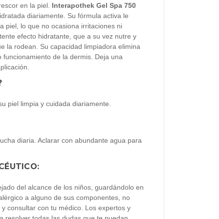
escor en la piel.
Interapothek Gel Spa 750
dratada diariamente. Su fórmula activa le
a piel, lo que no ocasiona irritaciones ni
ente efecto hidratante, que a su vez nutre y
ue la rodean. Su capacidad limpiadora elimina
cto funcionamiento de la dermis. Deja una
plicación.
?
 piel limpia y cuidada diariamente.
 ducha diaria. Aclarar con abundante agua para
CÉUTICO:
jado del alcance de los niños, guardándolo en
 alérgico a alguno de sus componentes, no
y consultar con tu médico. Los expertos y
 a resolver todas las dudas que te puedan