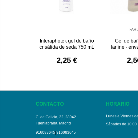
FAR
Interaphotek gel de baño
Gel de ba
crisálida de seda 750 mL
farline - en
2,25 €
2,5
CONTACTO
HORARIO
Lunes a Viernes de
C. de Galicia, 22, 28942
Fuenlabrada, Madrid
Sábados de 10:00 
|
916083645
916083645