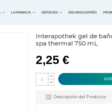
Buscar
A
LA FARMACIA
SERVICIOS
ENCARGO EXPRÉS
PROM
Interapothek gel de bañ
spa thermal 750 mL
2,25 €
AUMENTAR
CANTIDAD:
DISMINUIR
CANTIDAD:
Descripción del Producto