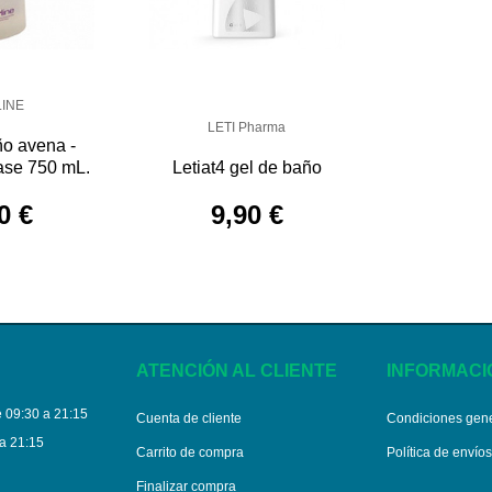
LINE
LETI Pharma
ño avena -
vase 750 mL.
Letiat4 gel de baño
0 €
9,90 €
ATENCIÓN AL CLIENTE
INFORMACI
 09:30 a 21:15
Cuenta de cliente
Condiciones gen
a 21:15
Carrito de compra
Política de envío
Finalizar compra