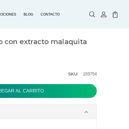
OCIONES
BLOG
CONTACTO
Buscar
Mi Cuenta
Mi Carr
o con extracto malaquita
SKU:
159754