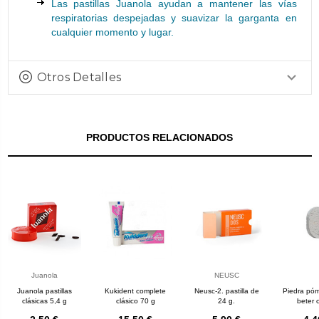
Las pastillas Juanola ayudan a mantener las vías
respiratorias despejadas y suavizar la garganta en
cualquier momento y lugar.
Otros Detalles
PRODUCTOS RELACIONADOS
Juanola
NEUSC
Juanola pastillas
Kukident complete
Neusc-2. pastilla de
Piedra póm
clásicas 5,4 g
clásico 70 g
24 g.
beter 