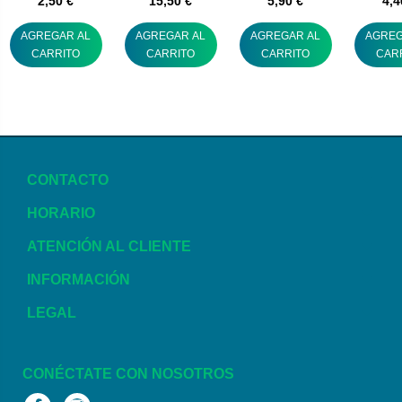
2,50 €
15,50 €
5,90 €
4,4
AGREGAR AL
AGREGAR AL
AGREGAR AL
AGREG
CARRITO
CARRITO
CARRITO
CAR
CONTACTO
HORARIO
ATENCIÓN AL CLIENTE
INFORMACIÓN
LEGAL
CONÉCTATE CON NOSOTROS