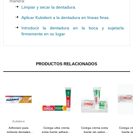
manera:
Limpiar y secar la dentadura.
Aplicar Kukident a la dentadura en líneas finas.
Introducir la dentadura en la boca y sujetarla
firmemente en su lugar.
PRODUCTOS RELACIONADOS
Kukident
Adhesivo para
Corega ultra crema
Corega crema extra
Corega cr
prótesis dentales
extra fuerte adhesivo
fuerte sin sabor
fuerte s