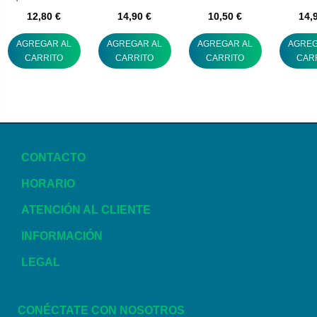
efecto sellado
prótesis dental 75 g
adhesivo prótesis
adhesivo
12,80 €
14,90 €
10,50 €
14,
kukident
dental (b)
denta
AGREGAR AL
AGREGAR AL
AGREGAR AL
AGREG
CARRITO
CARRITO
CARRITO
CAR
CONTACTO
HORARIO
ATENCIÓN AL CLIENTE
INFORMACIÓN
LEGAL
CONÉCTATE CON NOSOTROS