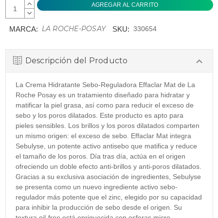
AUMENTAR
CANTIDAD:
DISMINUIR
CANTIDAD:
LA ROCHE-POSAY
MARCA:
SKU:
330654
Descripción del Producto
La Crema Hidratante Sebo-Reguladora Effaclar Mat de La
Roche Posay es un tratamiento diseñado para hidratar y
matificar la piel grasa, así como para reducir el exceso de
sebo y los poros dilatados. Este producto es apto para
pieles sensibles. Los brillos y los poros dilatados comparten
un mismo origen: el exceso de sebo. Effaclar Mat integra
Sebulyse, un potente activo antisebo que matifica y reduce
el tamaño de los poros. Día tras día, actúa en el origen
ofreciendo un doble efecto anti-brillos y anti-poros dilatados.
Gracias a su exclusiva asociación de ingredientes, Sebulyse
se presenta como un nuevo ingrediente activo sebo-
regulador más potente que el zinc, elegido por su capacidad
para inhibir la producción de sebo desde el origen. Su
textura oil-free está enriquecida con esferas micro-