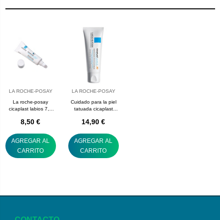
LA ROCHE-POSAY
LA ROCHE-POSAY
La roche-posay
Cuidado para la piel
cicaplast labios 7,5
tatuada cicaplast
mL
tattoo SPF 50 la
8,50 €
14,90 €
roche posay
AGREGAR AL
AGREGAR AL
CARRITO
CARRITO
CONTACTO