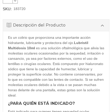
CANTIDAD:
DISMINUIR
CANTIDAD:
SKU:
183720
Descripción del Producto
Es un colirio que proporciona una importante acción
hidratante, lubricante y protectora del ojo.
Lubristil
Multidosis 10ml
es una solución oftalmológica que alivia las
molestias oculares ocasionadas por la sequedad, irritación o
cansancio, ya sea por factores externos, como el uso de
lentillas o cirugías oculares. Está compuesto por hialuronato
sódico que tiene la capacidad de humectar, lubricar y
proteger la superficie ocular. No contiene conservantes, por
lo que es compatible con las lentes de contacto. Si se sufren
molestias oculares debido a la vista o se pasan muchas
horas delante de una pantalla, estas gotas son la solución
ideal.
¿PARA QUIÉN ESTÁ INDICADO?
Está indicado para quienes tienen sequedad ocular.