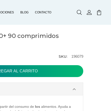
OCIONES
BLOG
CONTACTO
Buscar
Mi Cuenta
Mi Carr
0+ 90 comprimidos
SKU:
196079
 partir del consumo de
los
alimentos. Ayuda a