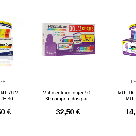
ZER
PF
ENTRUM
Multicentrum mujer 90 +
MULTI
RE 30
30 comprimidos pack
MUJ
IMIDOS
promocional
COMPR
50 €
32,50 €
14,