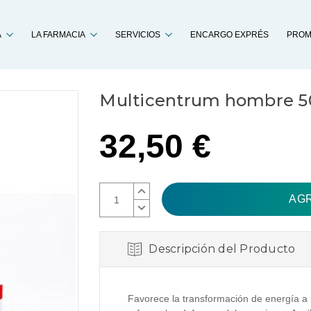
Buscar
A
LA FARMACIA
SERVICIOS
ENCARGO EXPRÉS
PROM
Multicentrum hombre 5
32,50 €
AUMENTAR
CANTIDAD:
DISMINUIR
CANTIDAD:
Descripción del Producto
Favorece la transformación de energía a