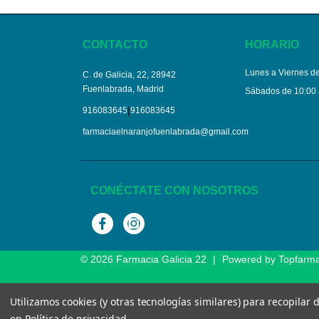
CONTACTO
HORARIO
Lunes a Viernes de
C. de Galicia, 22, 28942
Fuenlabrada, Madrid
Sábados de 10:00 
|
916083645
916083645
farmaciaelnaranjofuenlabrada@gmail.com
CONÉCTATE CON NOSOTROS
Facebook
Instagram
© 2026
Farmacia Galicia 22
|
Powered by
Topfarm
Utilizamos cookies (y otras tecnologías similares) para recopilar
en
Política de privacidad
.