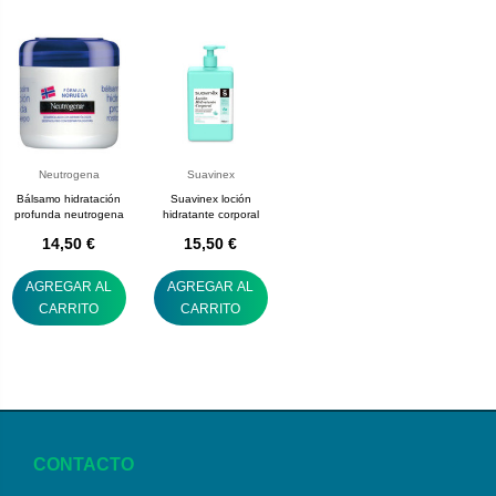
Neutrogena
Suavinex
Bálsamo hidratación
Suavinex loción
profunda neutrogena
hidratante corporal
14,50 €
15,50 €
AGREGAR AL
AGREGAR AL
CARRITO
CARRITO
CONTACTO