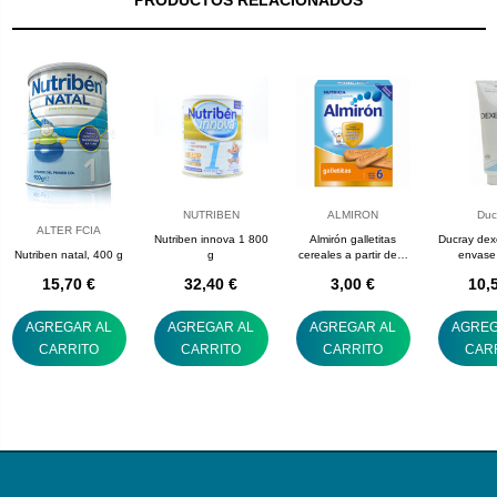
NUTRIBEN
ALMIRON
Duc
ALTER FCIA
Nutriben innova 1 800
Almirón galletitas
Ducray dex
Nutriben natal, 400 g
g
cereales a partir de 6
envase
meses 180 g
15,70 €
32,40 €
3,00 €
10,
AGREGAR AL
AGREGAR AL
AGREGAR AL
AGREG
CARRITO
CARRITO
CARRITO
CAR