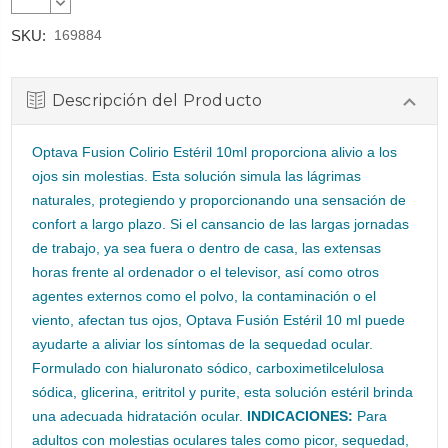
CANTIDAD:
DISMINUIR
CANTIDAD:
SKU:
169884
Descripción del Producto
Optava Fusion Colirio Estéril 10ml proporciona alivio a los
ojos sin molestias. Esta solución simula las lágrimas
naturales, protegiendo y proporcionando una sensación de
confort a largo plazo. Si el cansancio de las largas jornadas
de trabajo, ya sea fuera o dentro de casa, las extensas
horas frente al ordenador o el televisor, así como otros
agentes externos como el polvo, la contaminación o el
viento, afectan tus ojos, Optava Fusión Estéril 10 ml puede
ayudarte a aliviar los síntomas de la sequedad ocular.
Formulado con hialuronato sódico, carboximetilcelulosa
sódica, glicerina, eritritol y purite, esta solución estéril brinda
una adecuada hidratación ocular.
INDICACIONES:
Para
adultos con molestias oculares tales como picor, sequedad,