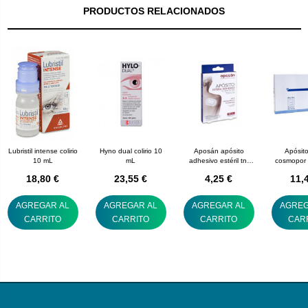
PRODUCTOS RELACIONADOS
Lubristil intense colirio
Hyno dual colirio 10
Aposán apósito
Apósito
10 mL
mL
adhesivo estéril tnt
cosmopor 
apósito estéril 10 x 10
18,80 €
23,55 €
4,25 €
11,
AGREGAR AL
AGREGAR AL
AGREGAR AL
AGREG
CARRITO
CARRITO
CARRITO
CAR