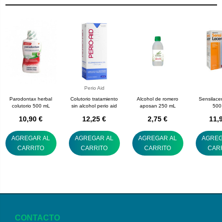
Perio Aid
Parodontax herbal
Colutorio tratamiento
Alcohol de romero
Sensilacer
colutorio 500 mL
sin alcohol perio aid
aposan 250 mL
500
10,90 €
12,25 €
2,75 €
11,
AGREGAR AL
AGREGAR AL
AGREGAR AL
AGREG
CARRITO
CARRITO
CARRITO
CAR
CONTACTO