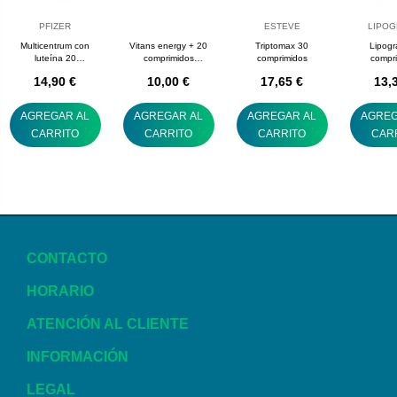
PFIZER
ESTEVE
LIPOG
Multicentrum con
Vitans energy + 20
Triptomax 30
Lipogr
luteína 20
comprimidos
comprimidos
compr
comprimidos
efervescentes
14,90 €
10,00 €
17,65 €
13,
AGREGAR AL
AGREGAR AL
AGREGAR AL
AGREG
CARRITO
CARRITO
CARRITO
CAR
CONTACTO
HORARIO
ATENCIÓN AL CLIENTE
INFORMACIÓN
LEGAL