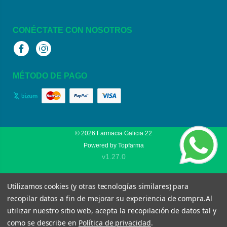
CONÉCTATE CON NOSOTROS
Facebook
Instagram
MÉTODO DE PAGO
© 2026
Farmacia Galicia 22
Powered by
Topfarma
v1.27.0
Utilizamos cookies (y otras tecnologías similares) para
recopilar datos a fin de mejorar su experiencia de compra.
Al
utilizar nuestro sitio web, acepta la recopilación de datos tal y
como se describe en
Política de privacidad
.