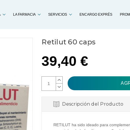
Buscar
A
LA FARMACIA
SERVICIOS
ENCARGO EXPRÉS
PROM
Retilut 60 caps
39,40 €
AUMENTAR
CANTIDAD:
DISMINUIR
CANTIDAD:
Descripción del Producto
RETILUT ha sido ideado para complement