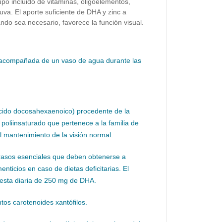
upo incluido de vitaminas, oligoelementos,
 uva. El aporte suficiente de DHA y zinc a
ndo sea necesario, favorece la función visual.
 acompañada de un vaso de agua durante las
cido docosahexaenoico) procedente de la
poliinsaturado que pertenece a la familia de
l mantenimiento de la visión normal.
rasos esenciales que deben obtenerse a
nticios en caso de dietas deficitarias. El
gesta diaria de 250 mg de DHA.
tos carotenoides xantófilos.