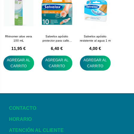
Rhinomer aloe vera
Salvelox apósito
Salvelox apósito
100 mL
protector para callos,
resistente al agua 1 m
10 unidades
11,95 €
6,40 €
4,00 €
AGREGAR AL
AGREGAR AL
AGREGAR AL
CARRITO
CARRITO
CARRITO
CONTACTO
HORARIO
ATENCIÓN AL CLIENTE