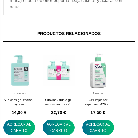
masaje hasta obtener espuma. Dejar actuar y aclarar con
agua.
PRODUCTOS RELACIONADOS
Suavinex
Cerave
Suavinex gel champú
Suavinex duplo gel
Gel limpiador
syndet
espumoso + loción
espumoso 470 mL
pack 500 mL + 500
cerave
14,00 €
22,70 €
17,50 €
mL
AGREGAR AL
AGREGAR AL
AGREGAR AL
CARRITO
CARRITO
CARRITO