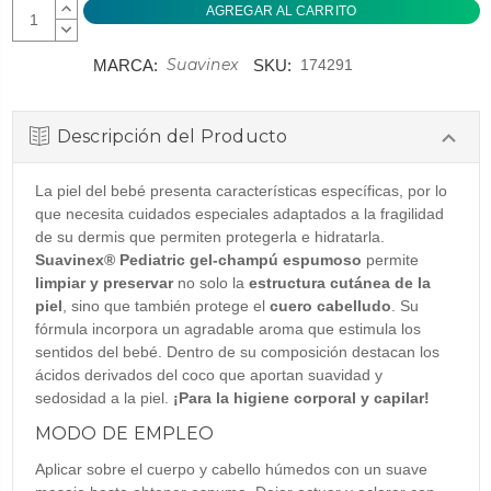
AUMENTAR
CANTIDAD:
DISMINUIR
CANTIDAD:
Suavinex
MARCA:
SKU:
174291
Descripción del Producto
La piel del bebé presenta características específicas, por lo
que necesita cuidados especiales adaptados a la fragilidad
de su dermis que permiten protegerla e hidratarla.
Suavinex® Pediatric gel-champú espumoso
permite
limpiar y preservar
no solo la
estructura cutánea de la
piel
, sino que también protege el
cuero cabelludo
. Su
fórmula incorpora un agradable aroma que estimula los
sentidos del bebé. Dentro de su composición destacan los
ácidos derivados del coco que aportan suavidad y
sedosidad a la piel.
¡Para la higiene corporal y capilar!
MODO DE EMPLEO
Aplicar sobre el cuerpo y cabello húmedos con un suave