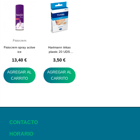
Fisiocrem
Fisiocrem spray active
Hartmann tiritas
ice
plastic 20 UDS
redondas de 22 mm
13,40 €
3,50 €
AGREGAR AL
AGREGAR AL
CARRITO
CARRITO
CONTACTO
HORARIO