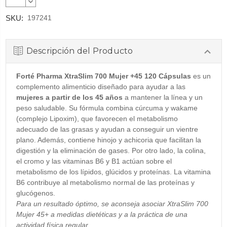
CANTIDAD:
DISMINUIR
CANTIDAD:
SKU:
197241
Descripción del Producto
Forté Pharma XtraSlim 700 Mujer +45 120 Cápsulas
es un
complemento alimenticio diseñado para ayudar a las
mujeres a partir de los 45 años
a mantener la línea y un
peso saludable. Su fórmula combina cúrcuma y wakame
(complejo Lipoxim), que favorecen el metabolismo
adecuado de las grasas y ayudan a conseguir un vientre
plano. Además, contiene hinojo y achicoria que facilitan la
digestión y la eliminación de gases. Por otro lado, la colina,
el cromo y las vitaminas B6 y B1 actúan sobre el
metabolismo de los lípidos, glúcidos y proteínas. La vitamina
B6 contribuye al metabolismo normal de las proteínas y
glucógenos.
Para un resultado óptimo, se aconseja asociar XtraSlim 700
Mujer 45+ a medidas dietéticas y a la práctica de una
actividad física regular.