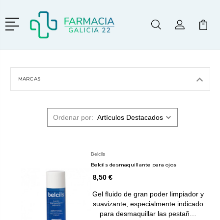
Menú
Buscar
Mi Cuenta
Mi Ca
Buscar
MARCAS
Ordenar por:
Belcils
Belcils desmaquillante para ojos
8,50 €
Gel fluido de gran poder limpiador y
suavizante, especialmente indicado
para desmaquillar las pestañ…